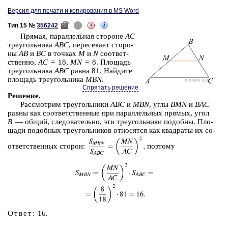
Версия для печати и копирования в MS Word
i
Тип 15 №
356242
Пря­мая, па­рал­лель­ная сто­ро­не
AC
тре­уголь­ни­ка
ABC
, пе­ре­се­ка­ет сто­ро­
ны
AB
и
BC
в точ­ках
M
и
N
со­от­вет­
ствен­но,
AC
= 18,
MN
= 8. Пло­щадь
тре­уголь­ни­ка
ABC
равна 81. Най­ди­те
пло­щадь тре­уголь­ни­ка
MBN
.
Спрятать решение
Ре­ше­ние
.
Рас­смот­рим тре­уголь­ни­ки
ABC
и
MBN
, углы
BMN
и
BAC
равны как со­от­вет­ствен­ные при па­рал­лель­ных пря­мых, угол
B
— общий, сле­до­ва­тель­но, эти тре­уголь­ни­ки по­доб­ны. Пло­
ща­ди по­доб­ных тре­уголь­ни­ков от­но­сят­ся как квад­ра­ты их со­
от­вет­ствен­ных сто­рон:
по­это­му
Ответ:
16.