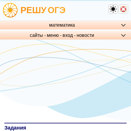
РЕШУ
ОГЭ
математика
сайты - меню - вход - но­во­сти
Задания